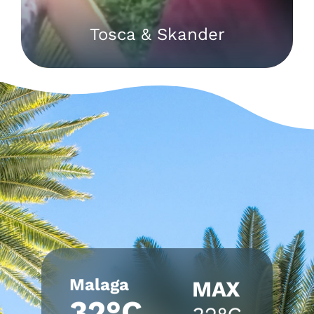
Tosca & Skander
Malaga
MAX
32°C