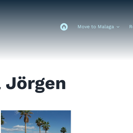
Move to Malaga
R
& Jörgen