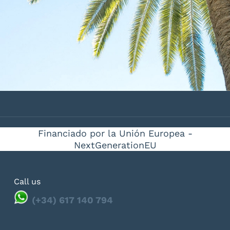
Financiado por la Unión Europea -
NextGenerationEU
Call us
(+34) 617 140 794