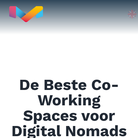
Ga
naar
inhoud
Mooi Malaga
De Beste Co-
Blog
Working
Spaces voor
Digital Nomads