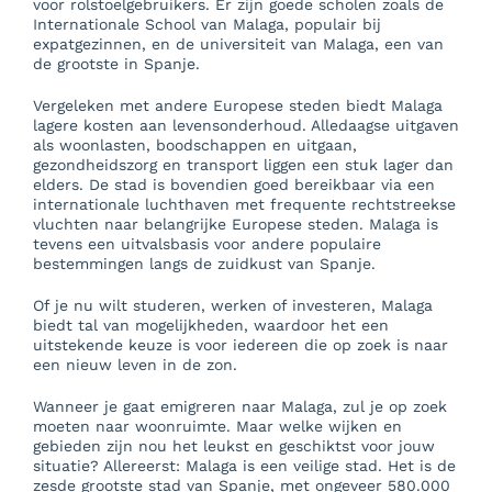
voor rolstoelgebruikers. Er zijn goede scholen zoals de
Internationale School van Malaga, populair bij
expatgezinnen, en de universiteit van Malaga, een van
de grootste in Spanje.
Vergeleken met andere Europese steden biedt Malaga
lagere kosten aan levensonderhoud. Alledaagse uitgaven
als woonlasten, boodschappen en uitgaan,
gezondheidszorg en transport liggen een stuk lager dan
elders. De stad is bovendien goed bereikbaar via een
internationale luchthaven met frequente rechtstreekse
vluchten naar belangrijke Europese steden. Malaga is
tevens een uitvalsbasis voor andere populaire
bestemmingen langs de zuidkust van Spanje.
Of je nu wilt studeren, werken of investeren, Malaga
biedt tal van mogelijkheden, waardoor het een
uitstekende keuze is voor iedereen die op zoek is naar
een nieuw leven in de zon.
Wanneer je gaat emigreren naar Malaga, zul je op zoek
moeten naar woonruimte. Maar welke wijken en
gebieden zijn nou het leukst en geschiktst voor jouw
situatie? Allereerst: Malaga is een veilige stad. Het is de
zesde grootste stad van Spanje, met ongeveer 580.000