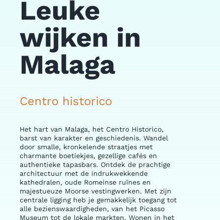
Leuke
wijken in
Malaga
Centro historico
C
P
Het hart van Malaga, het Centro Historico,
barst van karakter en geschiedenis. Wandel
Wo
door smalle, kronkelende straatjes met
sl
charmante boetiekjes, gezellige cafés en
st
authentieke tapasbars. Ontdek de prachtige
en
architectuur met de indrukwekkende
bu
kathedralen, oude Romeinse ruïnes en
be
majestueuze Moorse vestingwerken. Met zijn
wo
centrale ligging heb je gemakkelijk toegang tot
tu
alle bezienswaardigheden, van het Picasso
va
Museum tot de lokale markten. Wonen in het