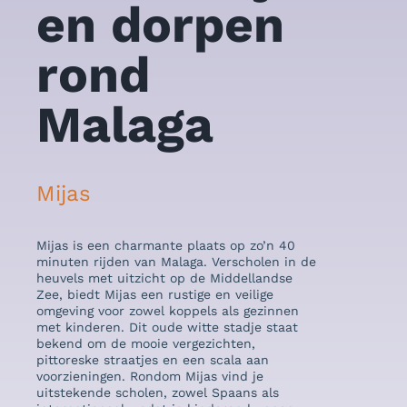
en dorpen
e
rond
r
Malaga
M
Mijas
Rin
Mijas is een charmante plaats op zo’n 40
Rinco
minuten rijden van Malaga. Verscholen in de
kustp
heuvels met uitzicht op de Middellandse
van M
Zee, biedt Mijas een rustige en veilige
een p
omgeving voor zowel koppels als gezinnen
waaro
met kinderen. Dit oude witte stadje staat
resta
bekend om de mooie vergezichten,
Ander
pittoreske straatjes en een scala aan
de we
voorzieningen. Rondom Mijas vind je
Victo
uitstekende scholen, zowel Spaans als
en he