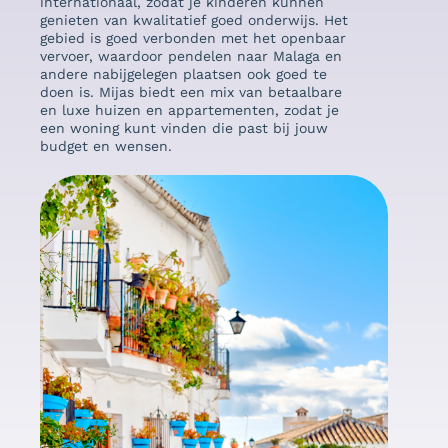
internationaal, zodat je kinderen kunnen
karak
genieten van kwalitatief goed onderwijs. Het
het o
gebied is goed verbonden met het openbaar
Malag
vervoer, waardoor pendelen naar Malaga en
lucht
andere nabijgelegen plaatsen ook goed te
doen is. Mijas biedt een mix van betaalbare
en luxe huizen en appartementen, zodat je
een woning kunt vinden die past bij jouw
budget en wensen.